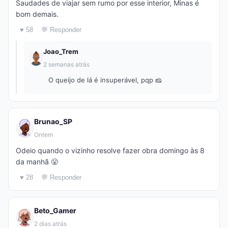
Saudades de viajar sem rumo por esse interior, Minas é
bom demais.
♥ 58
💬 Responder
Joao_Trem
2 semanas atrás
O queijo de lá é insuperável, pqp 🧀
Brunao_SP
Ontem
Odeio quando o vizinho resolve fazer obra domingo às 8
da manhã 😤
♥ 28
💬 Responder
Beto_Gamer
2 dias atrás