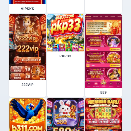
VIPKKK
PKP33
222VIP
EE9