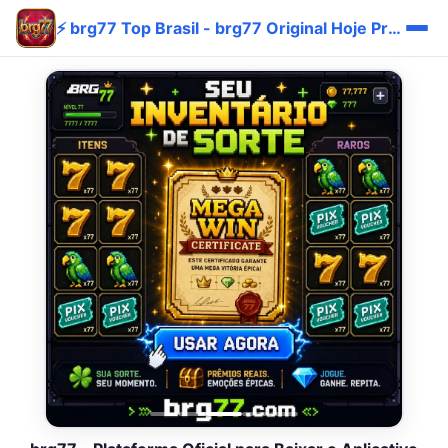
⚡ brg77 Top Brasil - brg77 Original Hoje Prêmio