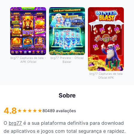
brg77 Capturas de tela -
brg77 Preview - Oficial
APK Oficial
Baixar
brg77 Capturas de tela
Oficial APK
Sobre
4.8
★
★
★
★
★
80489 avaliações
O
brg77
é a sua plataforma definitiva para download
de aplicativos e jogos com total segurança e rapidez.