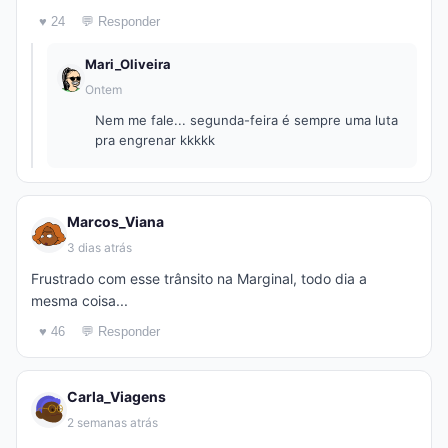
♥ 24
💬 Responder
Mari_Oliveira
Ontem
Nem me fale... segunda-feira é sempre uma luta
pra engrenar kkkkk
Marcos_Viana
3 dias atrás
Frustrado com esse trânsito na Marginal, todo dia a
mesma coisa...
♥ 46
💬 Responder
Carla_Viagens
2 semanas atrás