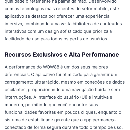
qualidade diretamente na palma da mão. Desenvolvido
com as tecnologias mais recentes do setor mobile, este
aplicativo se destaca por oferecer uma experiência
imersiva, combinando uma vasta biblioteca de conteúdos
interativos com um design sofisticado que prioriza a
facilidade de uso para todos os perfis de usuários.
Recursos Exclusivos e Alta Performance
A performance do WOW88 é um dos seus maiores
diferenciais. O aplicativo foi otimizado para garantir um
carregamento ultrarrápido, mesmo em conexões de dados
oscilantes, proporcionando uma navegação fluida e sem
interrupções. A interface do usuário (UI) é intuitiva e
moderna, permitindo que você encontre suas
funcionalidades favoritas em poucos cliques, enquanto o
sistema de estabilidade garante que o app permaneça
conectado de forma segura durante todo o tempo de uso.