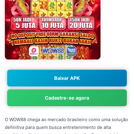
Baixar APK
Cadastre-se agora
O WOW88 chega ao mercado brasileiro como uma solução
definitiva para quem busca entretenimento de alta