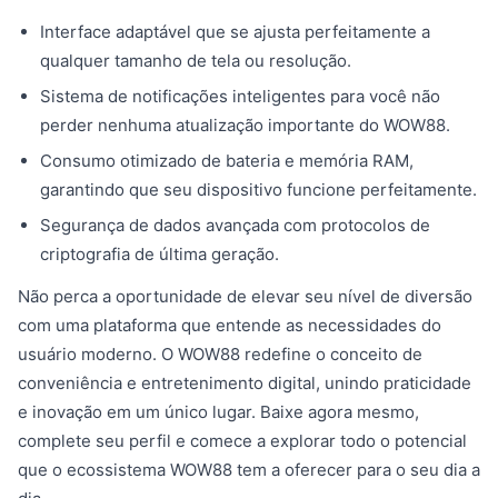
Interface adaptável que se ajusta perfeitamente a
qualquer tamanho de tela ou resolução.
Sistema de notificações inteligentes para você não
perder nenhuma atualização importante do WOW88.
Consumo otimizado de bateria e memória RAM,
garantindo que seu dispositivo funcione perfeitamente.
Segurança de dados avançada com protocolos de
criptografia de última geração.
Não perca a oportunidade de elevar seu nível de diversão
com uma plataforma que entende as necessidades do
usuário moderno. O WOW88 redefine o conceito de
conveniência e entretenimento digital, unindo praticidade
e inovação em um único lugar. Baixe agora mesmo,
complete seu perfil e comece a explorar todo o potencial
que o ecossistema WOW88 tem a oferecer para o seu dia a